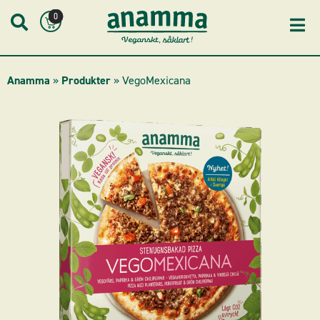
Skip
0
to
content
Anamma
»
Produkter
»
VegoMexicana