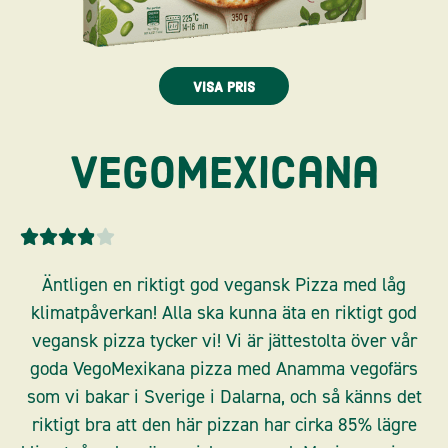
VISA PRIS
VegoMexicana
Rated





3.9
Äntligen en riktigt god vegansk Pizza med låg
out
klimatpåverkan! Alla ska kunna äta en riktigt god
of
vegansk pizza tycker vi! Vi är jättestolta över vår
5
goda VegoMexikana pizza med Anamma vegofärs
som vi bakar i Sverige i Dalarna, och så känns det
riktigt bra att den här pizzan har cirka 85% lägre