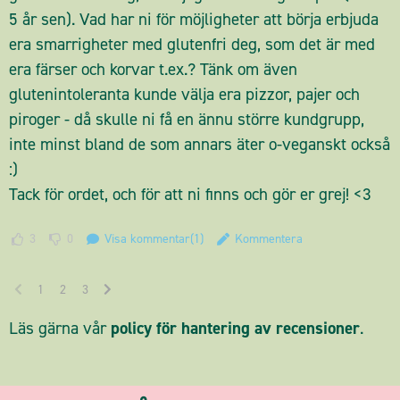
5 år sen). Vad har ni för möjligheter att börja erbjuda
era smarrigheter med glutenfri deg, som det är med
era färser och korvar t.ex.? Tänk om även
glutenintoleranta kunde välja era pizzor, pajer och
piroger - då skulle ni få en ännu större kundgrupp,
inte minst bland de som annars äter o-veganskt också
:)
Tack för ordet, och för att ni finns och gör er grej! <3
3
0
Visa kommentar(1)
Kommentera
1
2
3
Läs gärna vår
policy för hantering av recensioner
.