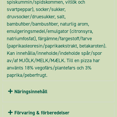
spiskummin/spidskommen, vitlök och
svartpeppar), socker/sukker,
druvsocker/druesukker, salt,
bambufiber/bambusfiber, naturlig arom,
emulgeringsmedel/emulgator (citronsyra,
natriumfosfat), färgämne/fargestoff/farve
(paprikaoleoresin/paprikaekstrakt, betakaroten).
Kan innehålla/inneholde/indeholde spår/spor
av/af MJÖLK/MELK/MÆLK. Till en pizza har
använts 18% vegofärs/plantefars och 3%
paprika/peberfrugt.
Näringsinnehåll
Förvaring & förberedelser