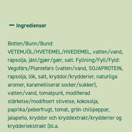
Ingredienser
Botten/Bunn/Bund:
VETEMJÖL/HVETEMEL/HVEDEMEL, vatten/vand,
rapsolja, jäst/gjær/gær, salt. Fyllning/Fyll/Fyld:
Vegofärs/Plantefars (vatten/vand, SOJAPROTEIN,
rapsolja, lök, salt, kryddor/krydderier, naturliga
aromer, karamelliserat socker/sukker),
vatten/vand, tomatpuré, modifierad
stärkelse/modifisert stivelse, kokosolja,
paprika/peberfrugt, tomat, grön chilipeppar,
jalapeño, kryddor och kryddextrakt/krydderier og
krydderiekstrakt (bl.a.