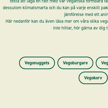
testa att laga en rätt med vår veganska formbara fä
dessutom klimatsmarta och du kan på varje enskilt pak
jämförelse med ett anim
Här nedanför kan du även läsa mer om våra olika veg
inte hittar, hör gärna av dig t
Vegonuggets
Vegoburgare
Veg
Vegokorv