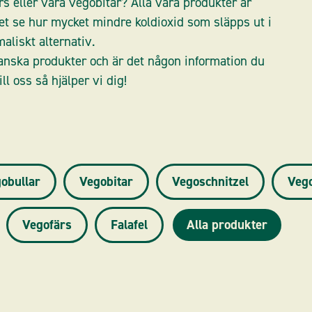
rs eller våra vegobitar? Alla våra produkter är
et se hur mycket mindre koldioxid som släpps ut i
aliskt alternativ.
anska produkter och är det någon information du
ill oss så hjälper vi dig!
obullar
Vegobitar
Vegoschnitzel
Veg
Vegofärs
Falafel
Alla produkter