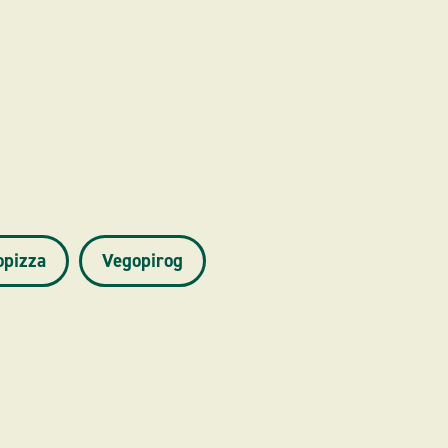
opizza
Vegopirog