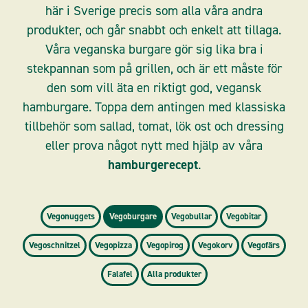
här i Sverige precis som alla våra andra
produkter, och går snabbt och enkelt att tillaga.
Våra veganska burgare gör sig lika bra i
stekpannan som på grillen, och är ett måste för
den som vill äta en riktigt god, vegansk
hamburgare. Toppa dem antingen med klassiska
tillbehör som sallad, tomat, lök ost och dressing
eller prova något nytt med hjälp av våra
hamburgerecept
.
Vegonuggets
Vegoburgare
Vegobullar
Vegobitar
Vegoschnitzel
Vegopizza
Vegopirog
Vegokorv
Vegofärs
Falafel
Alla produkter