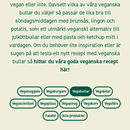
vegan eller inte. Oavsett vilka av våra veganska
bullar du väljer så passar de lika bra till
söndagsmiddagen med brunsås, lingon och
potatis, som ett utmärkt veganskt alternativ till
julköttbullar eller med pasta och ketchup mitt i
vardagen. Om du behöver lite inspiration eller är
sugen på att testa ett nytt recept med veganska
bullar så
hittar du våra goda veganska recept
här!
Vegonuggets
Vegoburgare
Vegobullar
Vegobitar
Vegoschnitzel
Vegopizza
Vegopirog
Vegokorv
Vegofärs
Falafel
Alla produkter