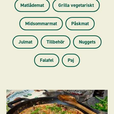
Matlådemat
Grilla vegetariskt
Midsommarmat
Påskmat
Julmat
Tillbehör
Nuggets
Falafel
Paj