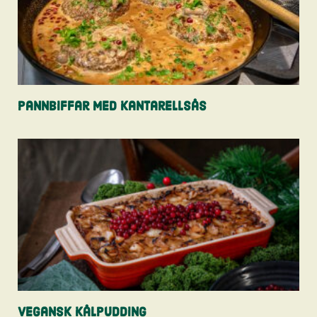
Pannbiffar med kantarellsås
Vegansk kålpudding