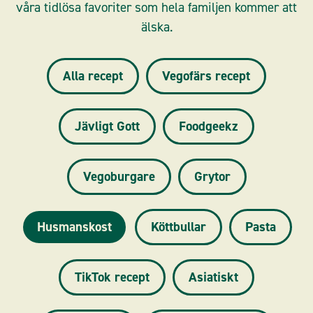
våra tidlösa favoriter som hela familjen kommer att
älska.
Alla recept
Vegofärs recept
Jävligt Gott
Foodgeekz
Vegoburgare
Grytor
Husmanskost
Köttbullar
Pasta
TikTok recept
Asiatiskt