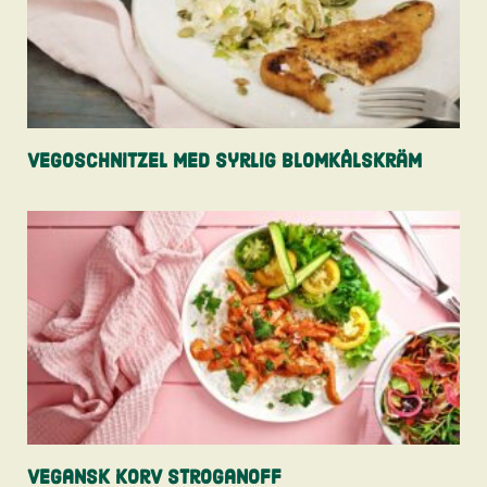
Vegoschnitzel med syrlig blomkålskräm
Vegansk Korv Stroganoff