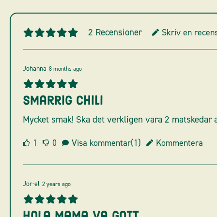
2
Recensioner
Skriv en recen
Johanna
8 months ago
Smarrig chili
Mycket smak! Ska det verkligen vara 2 matskedar 
1
0
Visa kommentar(1)
Kommentera
Jor-el
2 years ago
Hola mama va gott