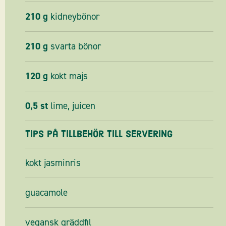
210
g
kidneybönor
210
g
svarta bönor
120
g
kokt majs
0,5
st
lime, juicen
Tips på tillbehör till servering
kokt jasminris
guacamole
vegansk gräddfil