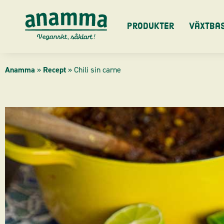
Skip
to
Produkter
Växtba
content
Anamma
»
Recept
»
Chili sin carne
hour
minutes