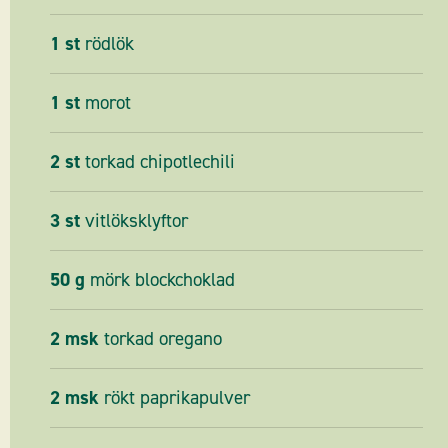
1
st
rödlök
1
st
morot
2
st
torkad chipotlechili
3
st
vitlöksklyftor
50
g
mörk blockchoklad
2
msk
torkad oregano
2
msk
rökt paprikapulver