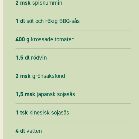
2
msk
spiskummin
1
dl
söt och rökig BBQ-sås
400
g
krossade tomater
1,5
dl
rödvin
2
msk
grönsaksfond
1,5
msk
japansk sojasås
1
tsk
kinesisk sojasås
4
dl
vatten