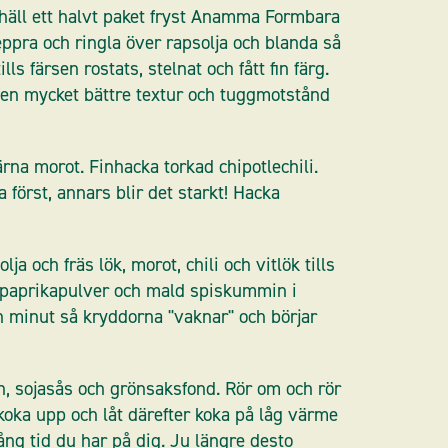
häll ett halvt paket fryst Anamma Formbara
ppra och ringla över rapsolja och blanda så
lls färsen rostats, stelnat och fått fin färg.
 den mycket bättre textur och tuggmotstånd
ärna morot. Finhacka torkad chipotlechili.
 först, annars blir det starkt! Hacka
ja och fräs lök, morot, chili och vitlök tills
t paprikapulver och mald spiskummin i
en minut så kryddorna "vaknar" och börjar
en, sojasås och grönsaksfond. Rör om och rör
oka upp och låt därefter koka på låg värme
ng tid du har på dig. Ju längre desto