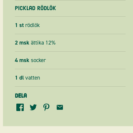
Picklad rödlök
1
st
rödlök
2
msk
ättika 12%
4
msk
socker
1
dl
vatten
Dela