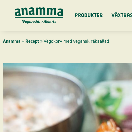
Skip
to
Produkter
Växtba
content
Anamma
»
Recept
»
Vegokorv med vegansk räksallad