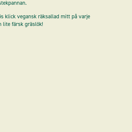
 stekpannan.
s klick vegansk räksallad mitt på varje
 lite färsk gräslök!