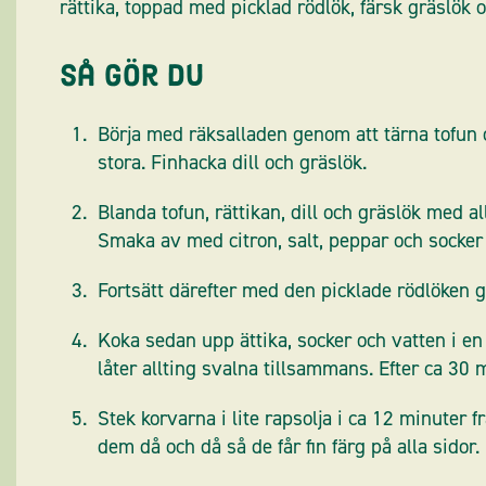
rättika, toppad med picklad rödlök, färsk gräslök 
Så gör du
Börja med räksalladen genom att tärna tofun 
stora. Finhacka dill och gräslök.
Blanda tofun, rättikan, dill och gräslök med a
Smaka av med citron, salt, peppar och socker t
Fortsätt därefter med den picklade rödlöken g
Koka sedan upp ättika, socker och vatten i en 
låter allting svalna tillsammans. Efter ca 30 m
Stek korvarna i lite rapsolja i ca 12 minuter f
dem då och då så de får fin färg på alla sidor.