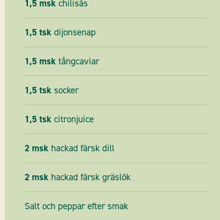
1,5
msk
chilisås
1,5
tsk
dijonsenap
1,5
msk
tångcaviar
1,5
tsk
socker
1,5
tsk
citronjuice
2
msk
hackad färsk dill
2
msk
hackad färsk gräslök
Salt och peppar efter smak