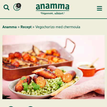
Skip
0
to
content
Anamma
»
Recept
»
Vegochorizo med chermoula