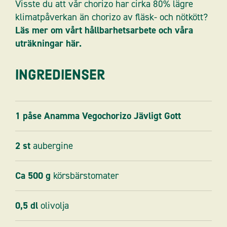
Visste du att vår chorizo har cirka 80% lägre
klimatpåverkan än chorizo av fläsk- och nötkött?
Läs mer om vårt hållbarhetsarbete och våra
uträkningar här.
Ingredienser
1
påse
Anamma Vegochorizo Jävligt Gott
2
st
aubergine
Ca 500
g
körsbärstomater
0,5
dl
olivolja