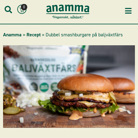
Skip
0
to
content
Anamma
»
Recept
»
Dubbel smashburgare på baljväxtfärs