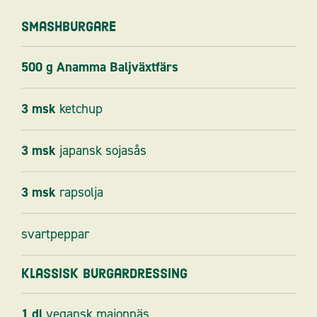
Smashburgare
500
g
Anamma Baljväxtfärs
3
msk
ketchup
3
msk
japansk sojasås
3
msk
rapsolja
svartpeppar
Klassisk burgardressing
1
dl
vegansk majonnäs