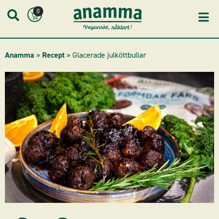
Skip
0
to
content
Anamma
»
Recept
»
Glacerade julköttbullar