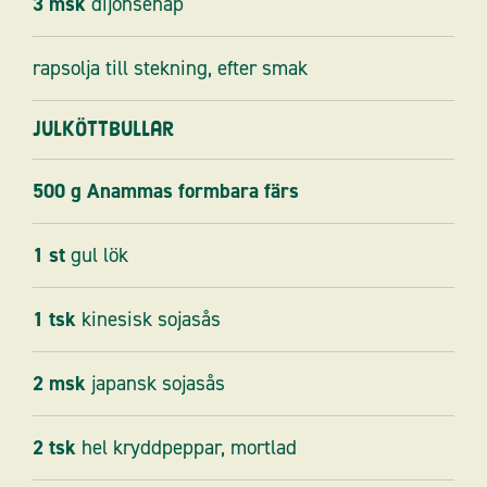
3
msk
dijonsenap
rapsolja till stekning, efter smak
Julköttbullar
500
g
Anammas formbara färs
1
st
gul lök
1
tsk
kinesisk sojasås
2
msk
japansk sojasås
2
tsk
hel kryddpeppar, mortlad