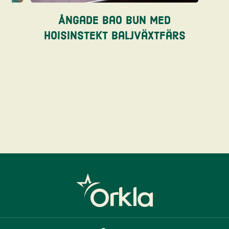
re
Ångade bao bun med
hoisinstekt baljväxtfärs