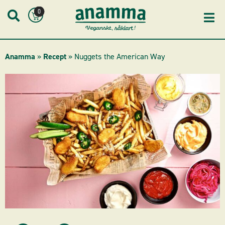
Skip
0
to
content
Anamma
»
Recept
»
Nuggets the American Way