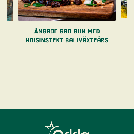
re
Ångade bao bun med
hoisinstekt baljväxtfärs