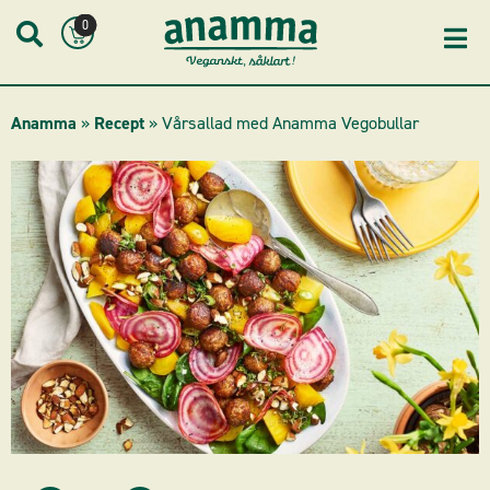
Skip
0
to
content
Anamma
»
Recept
»
Vårsallad med Anamma Vegobullar