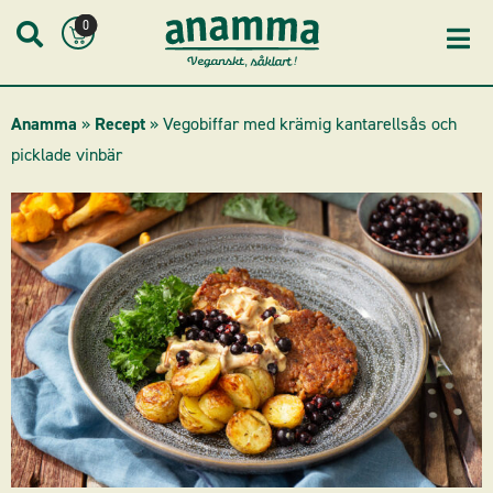
Skip
0
to
content
Anamma
»
Recept
»
Vegobiffar med krämig kantarellsås och
picklade vinbär