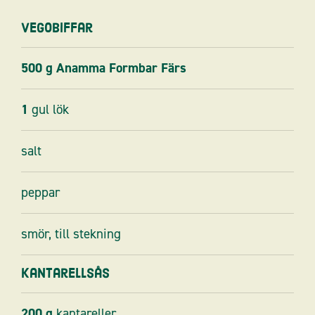
Vegobiffar
500
g
Anamma Formbar Färs
1
gul lök
salt
peppar
smör, till stekning
Kantarellsås
200
g
kantareller